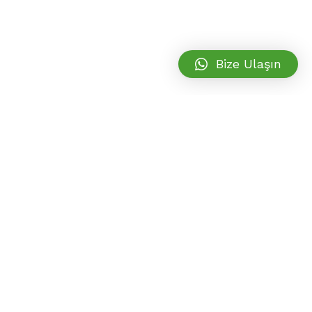
ve kolay zayıflama imkânı sunmaktadır.
Bize Ulaşın
Sayfalar
Anasayfa
Hakkımızda
Hizmetlerimiz
Blog